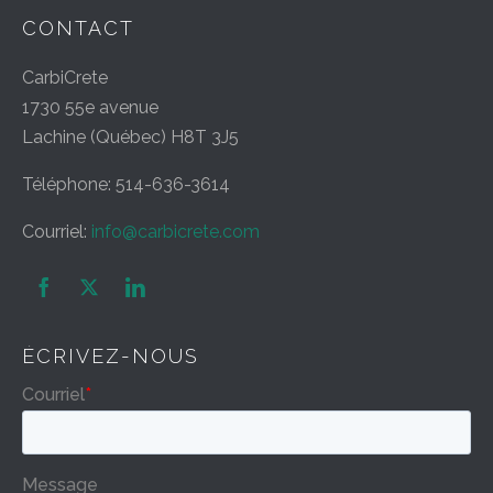
CONTACT
CarbiCrete
1730 55e avenue
Lachine (Québec) H8T 3J5
Téléphone: 514-636-3614
Courriel:
info@carbicrete.com


ÉCRIVEZ-NOUS